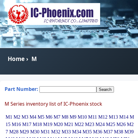
Home
›
M
Part Number:
M Series inventory list of IC-Phoenix stock
M1
M2
M3
M4
M5
M6
M7
M8
M9
M10
M11
M12
M13
M14
M
15
M16
M17
M18
M19
M20
M21
M22
M23
M24
M25
M26
M2
7
M28
M29
M30
M31
M32
M33
M34
M35
M36
M37
M38
M39