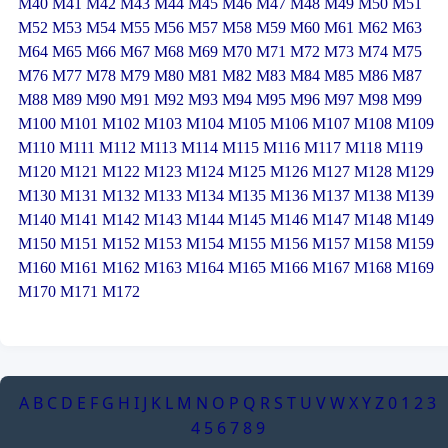
M40
M41
M42
M43
M44
M45
M46
M47
M48
M49
M50
M51
M52
M53
M54
M55
M56
M57
M58
M59
M60
M61
M62
M63
M64
M65
M66
M67
M68
M69
M70
M71
M72
M73
M74
M75
M76
M77
M78
M79
M80
M81
M82
M83
M84
M85
M86
M87
M88
M89
M90
M91
M92
M93
M94
M95
M96
M97
M98
M99
M100
M101
M102
M103
M104
M105
M106
M107
M108
M109
M110
M111
M112
M113
M114
M115
M116
M117
M118
M119
M120
M121
M122
M123
M124
M125
M126
M127
M128
M129
M130
M131
M132
M133
M134
M135
M136
M137
M138
M139
M140
M141
M142
M143
M144
M145
M146
M147
M148
M149
M150
M151
M152
M153
M154
M155
M156
M157
M158
M159
M160
M161
M162
M163
M164
M165
M166
M167
M168
M169
M170
M171
M172
A
B
C
D
E
F
G
H
I
J
K
L
M
N
O
P
Q
R
S
T
U
V
W
X
Y
Z
0
1
2
3
4
5
6
7
8
9